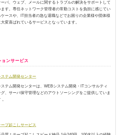
サーバ、ウェブ、メールに関するトラブルの解決をサポートして
います。専任ネットワーク管理者の常勤コストを負担に感じてい
るケースや、IT担当者の急な退職などでお困りの企業様や団体様
に大変喜ばれているサービスとなっています。
ションサービス
システム開発センター
システム開発センターは、WEBシステム開発・ITコンサルティ
ング、サーバ保守管理などのアウトソーシングをご提供していま
 。
テープ起こしサービス
高品質！テープ起こしスピード納品 1分240円、100名以上の経験