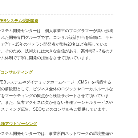
WEBシステム受託開発
システム開発センターは、個人事業主のプログラマーが集い形成
された開発専門グループです。コンサル設計担当を筆頭に、キャ
リア7年～15年のベテラン開発者が常時20名ほど在籍していま
す。そのため、技術力には大きな自信があり、案件毎2～3名のチ
ーム体制で丁寧に開発の担当をさせて頂いています。
ITコンサルティング
WEBシステムやダイナミックホームページ（CMS）を構築する
際の前段階として、ビジネス全体のロジックやローカルルールな
どをマーケティングの観点から検証サポートさせて頂いていま
す。また、集客アクセスに欠かせない各種ソーシャルサービスや
リスティング広告、SEOなどのコンサルもご提供しています。
各種アウトソーシング
システム開発センターでは、事業所内ネットワークの環境整備や